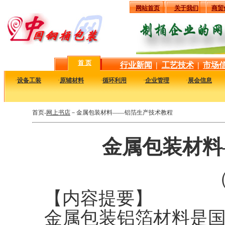
网站首页
关于我们
商贸
首 页
行业新闻
|
工艺技术
|
市场
·
设备工装
·
原辅材料
·
循环利用
·
企业管理
·
展会信息
首页-
网上书店
－金属包装材料——铝箔生产技术教程
金属包装材料
（
【内容提要】
金属包装铝箔材料是