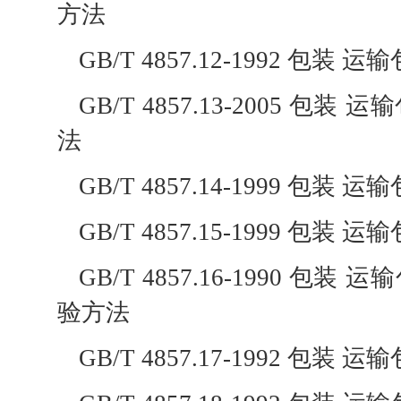
方法
GB/T 4857.12-1992 包
GB/T 4857.13-2005 
法
GB/T 4857.14-1999 包
GB/T 4857.15-1999 
GB/T 4857.16-1990
验方法
GB/T 4857.17-1992 