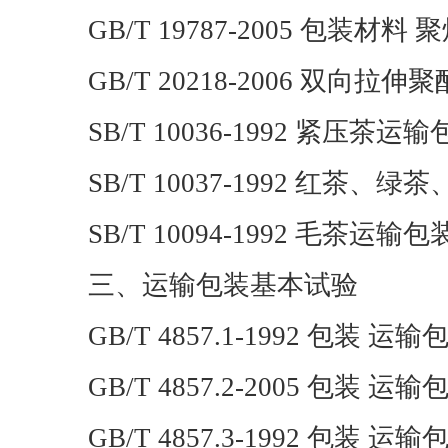
GB/T 19787-2005 包装材
GB/T 20218-2006 双向
SB/T 10036-1992 紧压茶运
SB/T 10037-1992 红茶
SB/T 10094-1992 毛茶运输包
三、运输包装基本试验
GB/T 4857.1-1992 包
GB/T 4857.2-2005 包
GB/T 4857.3-1992 包