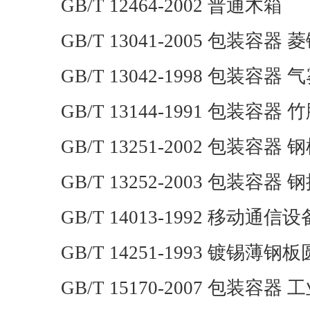
GB/T 12464-2002 普通木箱
GB/T 13041-2005 包装容器
GB/T 13042-1998 包装容器 
GB/T 13144-1991 包装容器
GB/T 13251-2002 包装容器
GB/T 13252-2003 包装容器 
GB/T 14013-1992 移动通
GB/T 14251-1993 镀锡
GB/T 15170-2007 包装容