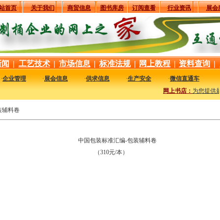
站首页
关于我们
商贸信息
图书库房
订阅查看
行业资讯
展会
新闻
|
工艺技术
|
市场信息
|
标准法规
|
网上教程
|
资料查询
|
·
企业管理
·
展会信息
·
供求信息
·
生产安全
·
微信直通车
网上书店：
为您提供最
装辅料卷
中国包装标准汇编-包装辅料卷
（310元/本）