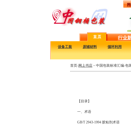
网
首 页
行业
·
设备工装
·
原辅材料
·
循环利用
首页-
网上书店
－中国包装标准汇编-包
【目录】
一、术语
GB/T 2943-1994 胶粘剂术语