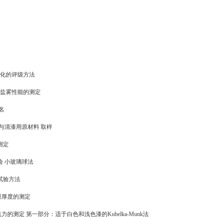
涂层老化的评级方法
耐中性盐雾性能的测定
命名
和色漆与清漆用原材料 取样
的测定
燥试验 小玻璃球法
定性试验方法
 漆膜厚度的测定
清漆 遮盖力的测定 第一部分：适于白色和浅色漆的Kubelka-Munk法