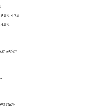
定
软化点的测定 环球法
稳定性测定
稀释剂颜色测定法
定法
法 摆杆阻尼试验