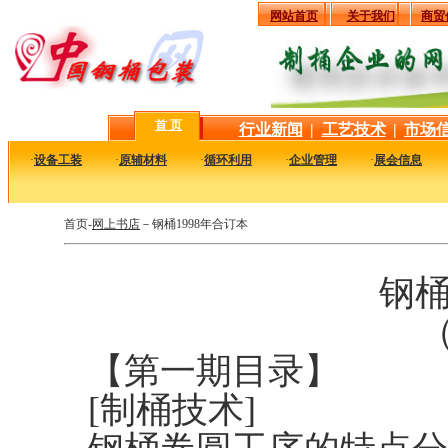
网站首页
关于我们
商贸
首 页
行业新闻
|
工艺技术
|
市场
·
设备工装
·
原辅材料
·
循环利用
·
企业管理
·
展会信息
首页-
网上书店
－
钢桶1998年合订本
钢桶
（
【第一期目录】
[制桶技术]