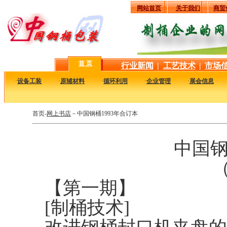
网站首页
关于我们
商贸
首 页
行业新闻
|
工艺技术
|
市场
·
设备工装
·
原辅材料
·
循环利用
·
企业管理
·
展会信息
首页-
网上书店
－
中国钢桶1993年合订本
中国钢
（
【第一期】
[制桶技术]