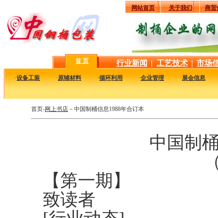
网站首页
关于我们
商贸
首 页
行业新闻
|
工艺技术
|
市场
·
设备工装
·
原辅材料
·
循环利用
·
企业管理
·
展会信息
首页-
网上书店
－
中国制桶信息1988年合订本
中国制桶
（
【第一期】
致读者