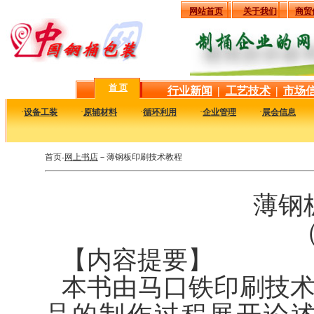
网站首页
关于我们
商贸
首 页
行业新闻
|
工艺技术
|
市场
·
设备工装
·
原辅材料
·
循环利用
·
企业管理
·
展会信息
首页-
网上书店
－
薄钢板印刷技术教程
薄钢
（
【内容提要】
本书由马口铁印刷技