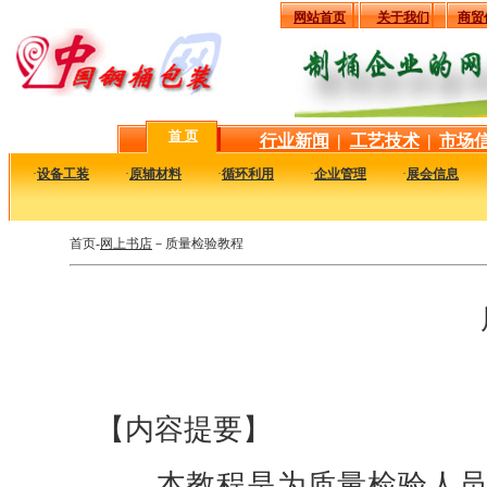
网站首页
关于我们
商贸
首 页
行业新闻
|
工艺技术
|
市场
·
设备工装
·
原辅材料
·
循环利用
·
企业管理
·
展会信息
首页-
网上书店
－
质量检验教程
【内容提要】
本教程是为质量检验人员培