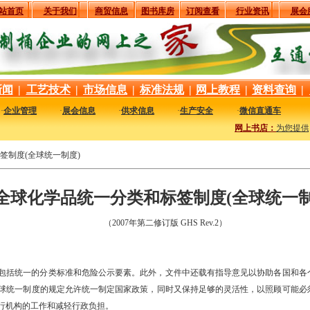
站首页
关于我们
商贸信息
图书库房
订阅查看
行业资讯
展会
新闻
|
工艺技术
|
市场信息
|
标准法规
|
网上教程
|
资料查询
|
·
企业管理
·
展会信息
·
供求信息
·
生产安全
·
微信直通车
网上书店：
为您提供
签制度(全球统一制度)
全球化学品统一分类和标签制度(全球统一制
（2007年第二修订版 GHS Rev.2）
包括统一的分类标准和危险公示要素。此外，文件中还载有指导意见以协助各国和各
球统一制度的规定允许统一制定国家政策，同时又保持足够的灵活性，以照顾可能必
行机构的工作和减轻行政负担。