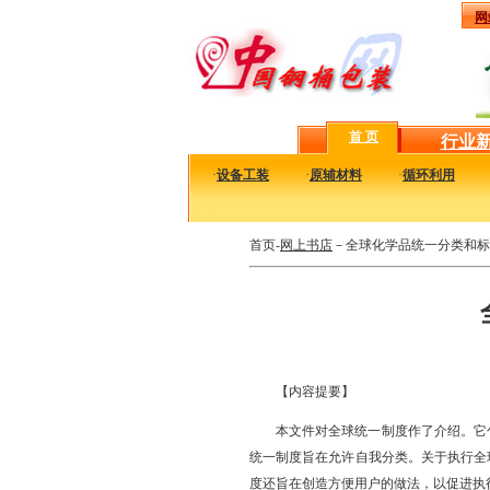
网
首 页
行业
·
设备工装
·
原辅材料
·
循环利用
首页-
网上书店
－全球化学品统一分类和标
【内容提要】
本文件对全球统一制度作了介绍。它
统一制度旨在允许自我分类。关于执行全
度还旨在创造方便用户的做法，以促进执