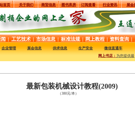
站首页
关于我们
商贸信息
图书库房
订阅查看
行业资讯
展会
新闻
|
工艺技术
|
市场信息
|
标准法规
|
网上教程
|
资料查询
|
·
企业管理
·
展会信息
·
供求信息
·
生产安全
·
微信直通车
网上书店：
为您提供最新
最新包装机械设计教程(2009)
（380元/本）