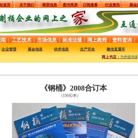
站首页
关于我们
商贸信息
图书库房
订阅查看
行业资讯
展会
新闻
|
工艺技术
|
市场信息
|
标准法规
|
网上教程
|
资料查询
|
·
企业管理
·
展会信息
·
供求信息
·
生产安全
·
微信直通车
网上书店：
为您提供最新
《钢桶》2008合订本
（150元/本）