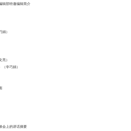
编辑部特邀编辑简介
巧娟）
文亮）
）（辛巧娟）
面
谈会上的讲话摘要