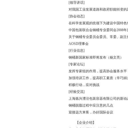
[领导讲话]
对我国工业发展道路和政府职能转变的
[协会动态]
在科学发展观的统领下为建设中国特色
中国包装联合会钢桶专业委同会2008
关于钢桶专业委员会委员、常委、副主
AOSD理事会
[行业信息]
钢桶新国家标准即将发布（杨文亮）
[专家论坛]
发挥专家组的作用，提高协会服务水平
加强培训工作，提高职工素质（辛巧娟
积极行动，应对挑战
[经验交流]
上海炼兴漕泾包装容器有限公司的新动
钢桶脱脂过程中应注意的几点
迎接远方来客，办好国际会议
【企业介绍】