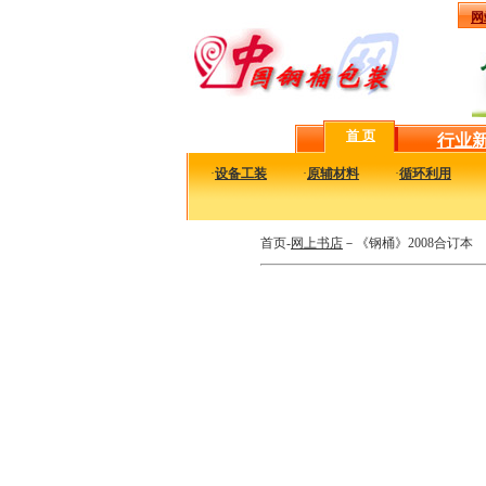
网
首 页
行业
·
设备工装
·
原辅材料
·
循环利用
首页-
网上书店
－《钢桶》2008合订本