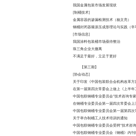
我国金属包装市场发展现状
[制桶技术]
金属容器的渗漏检测技术（杨文亮）
钢桶封闭器箍滚压成形理论与实践（辛
[市场信息]
我国涂料包装桶市场亟待整治
珠三角企业大撤离
不满足于最好，立足于更好
【第三期】
[协会动态]
关于印发《中国包装联合会机构改革方
在第一届第四次常委会上做上《上半年
中国包联钢桶专业委员会“技术咨询专
在钢桶专业委员会第一届四次常委会上
中国包联钢桶专业委员会第一届第四次
关于举办制桶工人技术培训的通知
中国包联钢桶专业委员会受聘“技术咨询
中国包联钢桶专业委员会《钢桶》内刊