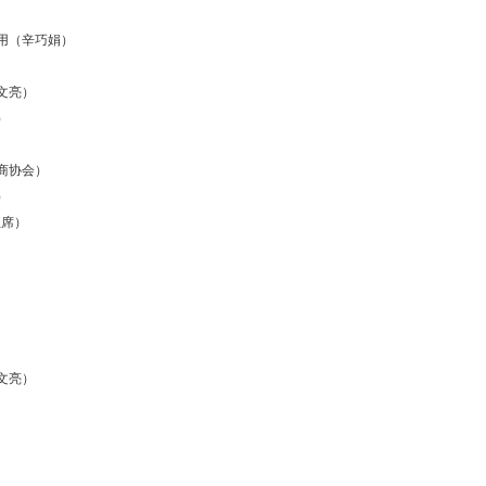
用（辛巧娟）
文亮）
）
商协会）
）
主席）
文亮）