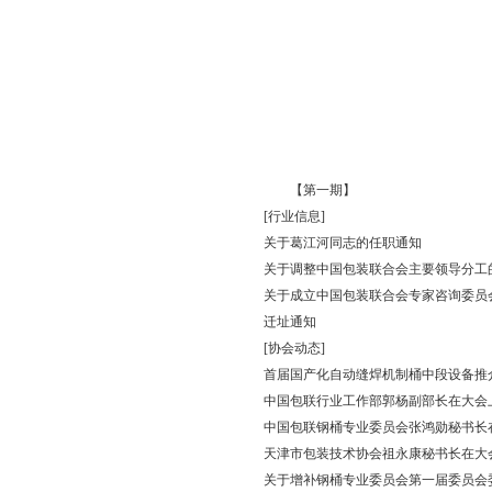
【第一期】
[行业信息]
关于葛江河同志的任职通知
关于调整中国包装联合会主要领导分工
关于成立中国包装联合会专家咨询委员
迁址通知
[协会动态]
首届国产化自动缝焊机制桶中段设备推
中国包联行业工作部郭杨副部长在大会
中国包联钢桶专业委员会张鸿勋秘书长
天津市包装技术协会祖永康秘书长在大
关于增补钢桶专业委员会第一届委员会