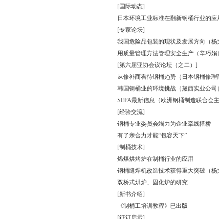
[国际动态]
日本环境工业标准在翻新钢桶行业的应
[专家论坛]
我国危险品包装的现状及发展方向（杨
用质量管理方法管理安全生产（辛巧娟
[第六届亚协会议论坛（之二）]
从修补商看待钢桶趋势（日本钢桶修理
韩国钢桶业的环境挑战（黛西实业公司
SEFA最新信息（欧洲钢桶制造联合会
[经验交流]
钢桶专业委员会竭力为企业牵线搭桥
有了亲合力才能“包容天下”
[制桶技术]
烯煤烘烤炉在制桶行业的应用
钢桶缝焊机改造技术获得重大突破（杨
双桥式烘炉、固化炉的研究
[新书介绍]
《制桶工培训教程》已出版
[征订启示]