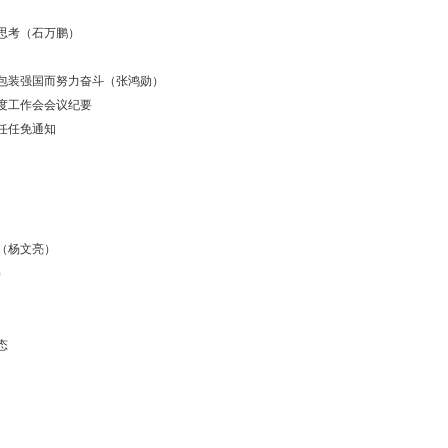
思考（石万鹏）
包装强国而努力奋斗（张鸿勋）
年度工作会会议纪要
任任免通知
（杨文亮）
）
态