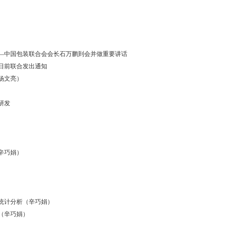
—中国包装联合会会长石万鹏到会并做重要讲话
日前联合发出通知
杨文亮）
研发
辛巧娟）
统计分析（辛巧娟）
（辛巧娟）