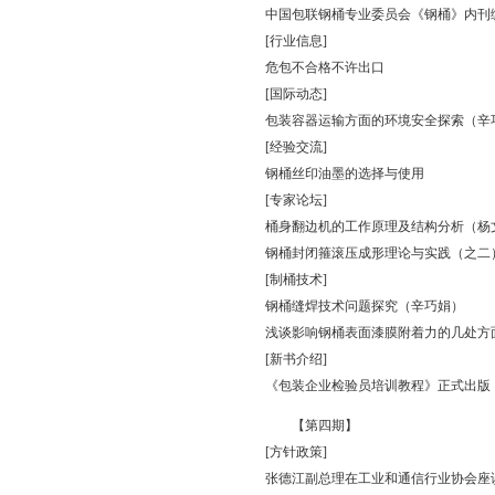
中国包联钢桶专业委员会《钢桶》内刊
[行业信息]
危包不合格不许出口
[国际动态]
包装容器运输方面的环境安全探索（辛
[经验交流]
钢桶丝印油墨的选择与使用
[专家论坛]
桶身翻边机的工作原理及结构分析（杨
钢桶封闭箍滚压成形理论与实践（之二
[制桶技术]
钢桶缝焊技术问题探究（辛巧娟）
浅谈影响钢桶表面漆膜附着力的几处方
[新书介绍]
《包装企业检验员培训教程》正式出版
【第四期】
[方针政策]
张德江副总理在工业和通信行业协会座