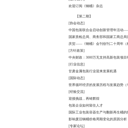
欢迎订阅《钢桶》杂志
【第二期】
[协会动态]
中国包装联合会启动创新管理年活动—
国家质检总局、商务部和国家工商总局
庆贺——《钢桶》会刊创刊二十周年（
[方针政策]
中央财政：3000万无支持高新包装项目
[行业信息]
甘肃金属包装行业迎来发展机遇
[国际动态]
世界循环经济的发展历程与发展趋势（
[经验交流]
迎接挑战，再铸辉煌
包装企业如何留住人才
国际工业包装容器生产与翻新再生桶的
影响废旧钢桶价格周期变化的原因分析
[专家论坛]