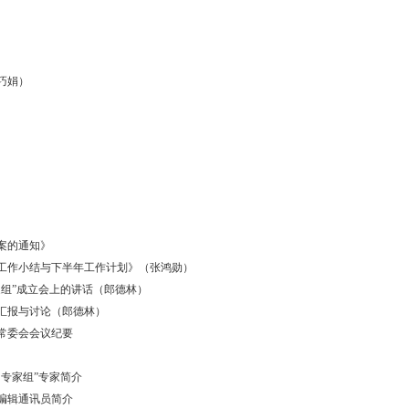
巧娟）
案的通知》
工作小结与下半年工作计划》（张鸿勋）
家组”成立会上的讲话（郎德林）
汇报与讨论（郎德林）
常委会会议纪要
专家组”专家简介
编辑通讯员简介