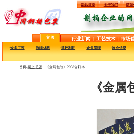
网站首页
关于我们
商贸
首 页
行业新闻
|
工艺技术
|
市场
·
设备工装
·
原辅材料
·
循环利用
·
企业管理
·
展会信息
首页-
网上书店
－《金属包装》2008合订本
《金属包