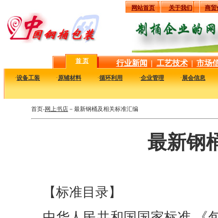
网站首页
关于我们
商贸
首 页
行业新闻
|
工艺技术
|
市场
·
设备工装
·
原辅材料
·
循环利用
·
企业管理
·
展会信息
首页-
网上书店
－最新钢桶及相关标准汇编
最新钢
【标准目录】
中华人民共和国国家标准 《包