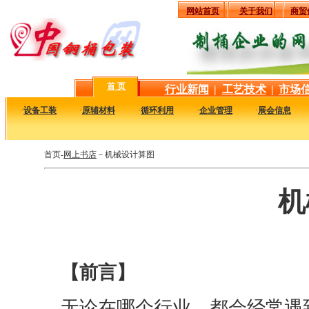
网站首页
关于我们
商贸
首 页
行业新闻
|
工艺技术
|
市场
·
设备工装
·
原辅材料
·
循环利用
·
企业管理
·
展会信息
首页-
网上书店
－机械设计算图
机
【前言】
无论在哪个行业，都会经常遇