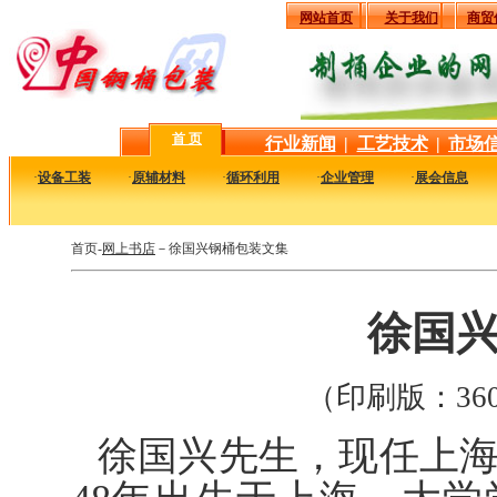
网站首页
关于我们
商贸
首 页
行业新闻
|
工艺技术
|
市场
·
设备工装
·
原辅材料
·
循环利用
·
企业管理
·
展会信息
首页-
网上书店
－徐国兴钢桶包装文集
徐国
（印刷版：36
徐国兴先生，现任上海