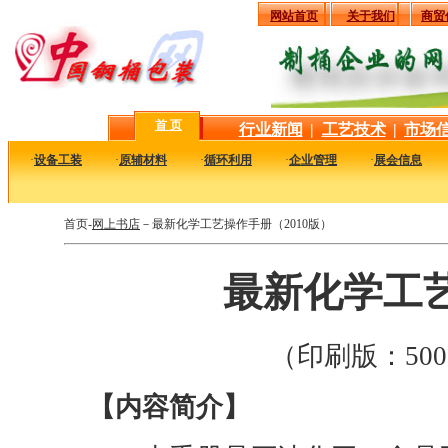
网站首页
关于我们
商贸
首 页
行业新闻
|
工艺技术
|
市场
·
设备工装
·
原辅材料
·
循环利用
·
企业管理
·
展会信息
首页-
网上书店
－最新化学工艺操作手册（2010版）
最新化学工艺
（印刷版：500
【内容简介】