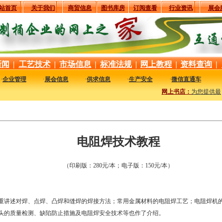
站首页
关于我们
商贸信息
图书库房
订阅查看
行业资讯
展会
新闻
|
工艺技术
|
市场信息
|
标准法规
|
网上教程
|
资料查询
|
·
企业管理
·
展会信息
·
供求信息
·
生产安全
·
微信直通车
网上书店：
为您提供最新
电阻焊技术教程
（印刷版：280元/本；电子版：150元/本）
重讲述对焊、点焊、凸焊和缝焊的焊接方法；常用金属材料的电阻焊工艺；电阻焊机
头的质量检测、缺陷防止措施及电阻焊安全技术等也作了介绍。