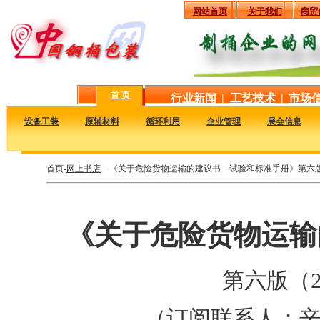
网站首页
关于我们
商贸
首 页
行业新闻
|
工艺技术
|
市场
·
设备工装
·
原辅材料
·
循环利用
·
企业管理
·
展会信息
首页-
网上书店
－《关于危险货物运输的建议书－试验和标准手册》第六版（
《关于危险货物运输
第六版（2
（订阅联系人：辛巧