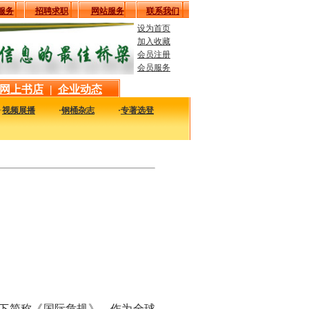
服务
招聘求职
网站服务
联系我们
设为首页
加入收藏
会员注册
会员服务
网上书店
|
企业动态
·
视频展播
·
钢桶杂志
·
专著选登
新最实用的图书，包括本站编著的图书及国内各组织内部发行的重要图书，以及行业
（以下简称《国际危规》，作为全球