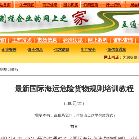
站首页
关于我们
商贸信息
图书库房
订阅查看
行业资讯
展会
新闻
|
工艺技术
|
市场信息
|
标准法规
|
网上教程
|
资料查询
|
·
企业管理
·
展会信息
·
供求信息
·
生产安全
·
微信直通车
网上书店：
为您提供最
则培训教程
最新国际海运危险货物规则培训教程
（180元/本）
（需要本书，请
联系我们
，付款请点这里
付款方式
）
前言
海事组织以A.81（Ⅳ）号决议通过了《国际海运危险货物规则》