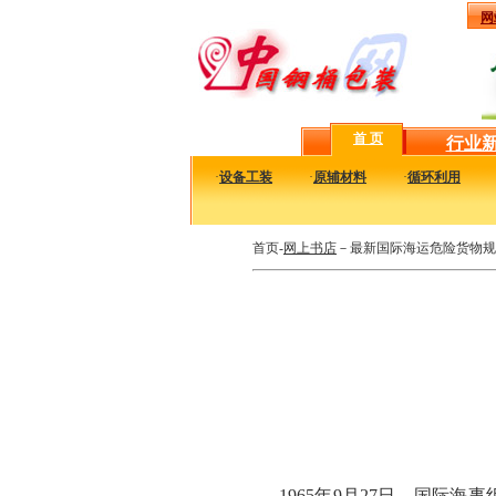
网
首 页
行业
·
设备工装
·
原辅材料
·
循环利用
首页-
网上书店
－最新国际海运危险货物规
1965年9月27日，国际