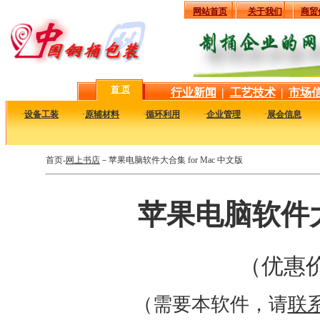
网站首页
关于我们
商贸
首 页
行业新闻
|
工艺技术
|
市场
·
设备工装
·
原辅材料
·
循环利用
·
企业管理
·
展会信息
首页-
网上书店
－苹果电脑软件大合集 for Mac 中文版
苹果电脑软件大合
（优惠价
（需要本软件，请
联