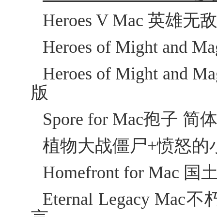
Heroes V Mac 
Heroes of Might a
Heroes of Might a
版
Spore for Mac孢
植物大战僵尸+愤怒的小
Homefront for Ma
Eternal Legacy