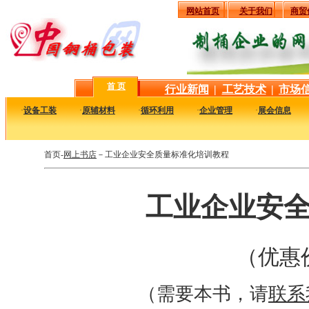
网站首页
关于我们
商贸
首 页
行业新闻
|
工艺技术
|
市场
·
设备工装
·
原辅材料
·
循环利用
·
企业管理
·
展会信息
首页-
网上书店
－工业企业安全质量标准化培训教程
工业企业安
（优惠价
（需要本书，请
联系