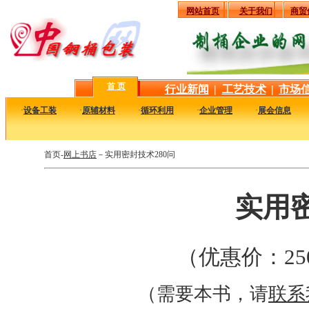
网站首页
关于我们
商贸
首 页
行业新闻
|
工艺技术
|
市场
·
设备工装
·
原辅材料
·
循环利用
·
企业管理
·
展会信息
首页-
网上书店
－实用密封技术280问
实用密
（优惠价：25
（需要本书，请
联系