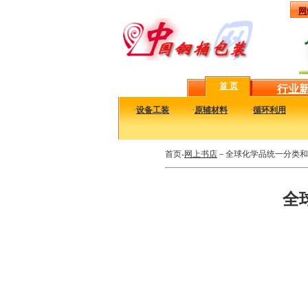
网
首 页
行业
·
设备工装
·
原辅材料
·
循环利用
首页-
网上书店
－全球化学品统一分类和
全