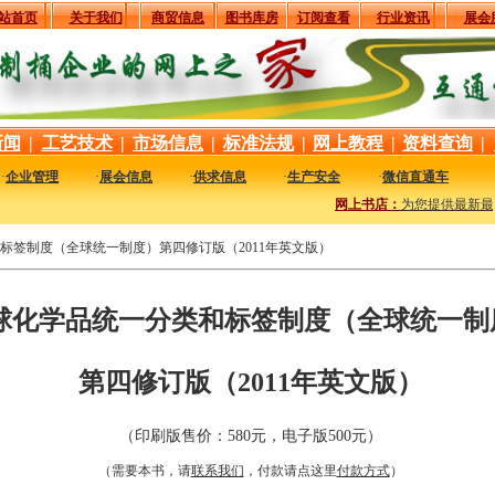
站首页
关于我们
商贸信息
图书库房
订阅查看
行业资讯
展会
新闻
|
工艺技术
|
市场信息
|
标准法规
|
网上教程
|
资料查询
|
·
企业管理
·
展会信息
·
供求信息
·
生产安全
·
微信直通车
网上书店：
为您提供最新最实用
标签制度（全球统一制度）第四修订版（2011年英文版）
球化学品统一分类和标签制度（全球统一制
第四修订版（2011年英文版）
（印刷版售价：580元，电子版500元）
（需要本书，请
联系我们
，付款请点这里
付款方式
）