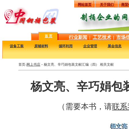
网站首页
关于我们
商贸
首 页
行业新闻
|
工艺技术
|
市场
·
设备工装
·
原辅材料
·
循环利用
·
企业管理
·
展会信息
首页-
网上书店
－杨文亮、辛巧娟包装文献汇编（四） 相关文献
杨文亮、辛巧娟包
（需要本书，请
联系