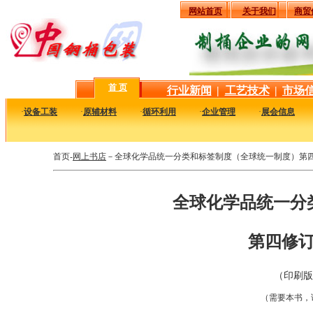
网站首页
关于我们
商贸
首 页
行业新闻
|
工艺技术
|
市场
·
设备工装
·
原辅材料
·
循环利用
·
企业管理
·
展会信息
首页-
网上书店
－全球化学品统一分类和标签制度（全球统一制度）第四修
全球化学品统一分
第四修订
（印刷版
（需要本书，