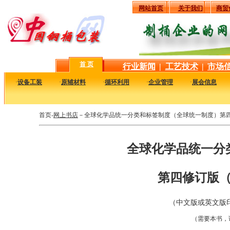
网站首页
关于我们
商贸
首 页
行业新闻
|
工艺技术
|
市场
·
设备工装
·
原辅材料
·
循环利用
·
企业管理
·
展会信息
首页-
网上书店
－全球化学品统一分类和标签制度（全球统一制度）第四
全球化学品统一分
第四修订版（
（中文版或英文版印
（需要本书，