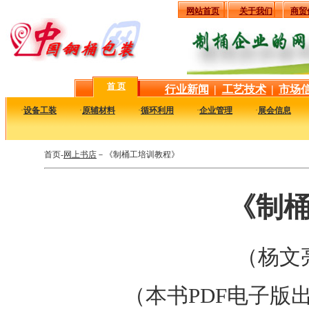
网站首页
关于我们
商贸
首 页
行业新闻
|
工艺技术
|
市场
·
设备工装
·
原辅材料
·
循环利用
·
企业管理
·
展会信息
首页-
网上书店
－《制桶工培训教程》
《制
（杨文亮
（本书PDF电子版