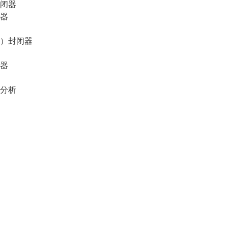
闭器
器
）封闭器
器
分析