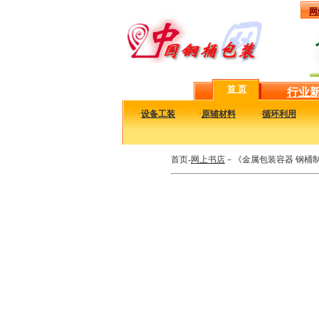
网
首 页
行业
·
设备工装
·
原辅材料
·
循环利用
首页-
网上书店
－《金属包装容器 钢桶