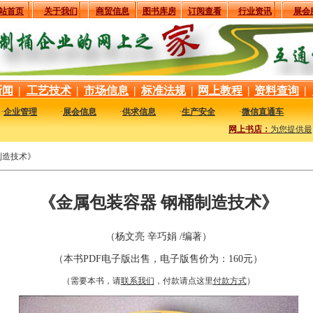
站首页
关于我们
商贸信息
图书库房
订阅查看
行业资讯
展会
新闻
|
工艺技术
|
市场信息
|
标准法规
|
网上教程
|
资料查询
|
·
企业管理
·
展会信息
·
供求信息
·
生产安全
·
微信直通车
网上书店：
为您提供最新最
制造技术》
《金属包装容器 钢桶制造技术》
（杨文亮 辛巧娟 /编著）
（本书PDF电子版出售，电子版售价为：160元）
（需要本书，请
联系我们
，付款请点这里
付款方式
）