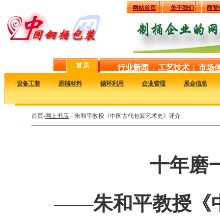
网站首页
关于我们
商贸
首 页
行业新闻
|
工艺技术
|
市场
·
设备工装
·
原辅材料
·
循环利用
·
企业管理
·
展会信息
首页-
网上书店
－朱和平教授《中国古代包装艺术史》评介
十年磨
——朱和平教授《