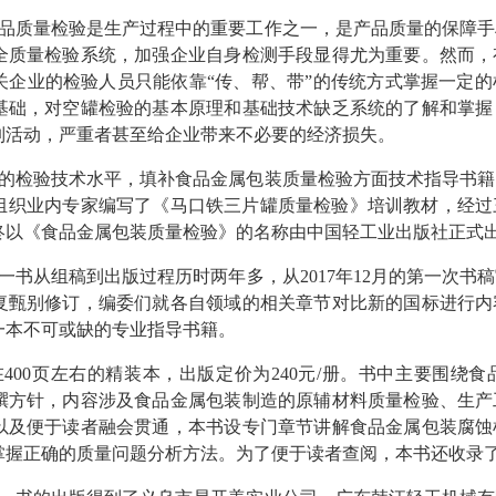
品质量检验是生产过程中的重要工作之一，是产品质量的保障手
全质量检验系统，加强企业自身检测手段显得尤为重要。然而，
关企业的检验人员只能依靠“传、帮、带”的传统方式掌握一定
基础，对空罐检验的基本原理和基础技术缺乏系统的了解和掌握
制活动，严重者甚至给企业带来不必要的经济损失。
的检验技术水平，填补食品金属包装质量检验方面技术指导书籍
就组织业内专家编写了《马口铁三片罐质量检验》培训教材，经
终以《食品金属包装质量检验》的名称由中国轻工业出版社正式
书从组稿到出版过程历时两年多，从2017年12月的第一次书稿审
复甄别修订，编委们就各自领域的相关章节对比新的国标进行内
一本不可或缺的专业指导书籍。
400页左右的精装本，出版定价为240元/册。书中主要围绕
撰方针，内容涉及食品金属包装制造的原辅材料质量检验、生产
以及便于读者融会贯通，本书设专门章节讲解食品金属包装腐蚀
掌握正确的质量问题分析方法。为了便于读者查阅，本书还收录