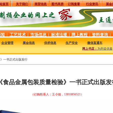
站首页
关于我们
商贸信息
图书库房
订阅查看
行业资讯
展会
新闻
|
工艺技术
|
市场信息
|
标准法规
|
网上教程
|
资料查询
|
·
企业管理
·
展会信息
·
供求信息
·
生产安全
·
微信直通车
网上书店：
为您提供最新最
验》一书正式出版发行
《食品金属包装质量检验》一书正式出版发
（订购联系人：王小姐，13810856521）