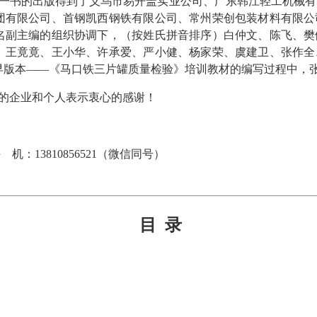
一书的出版得到了义乌市易开盖实业公司、广东韩江轻工机械有
团有限公司、首钢凯西钢铁有限公司、常州荣创包装材料有限公
名副主编的组织协调下，（按姓氏拼音排序）白仲文、陈飞、樊
、王竟竟、王小华、许承爱、严小健、杨家荣、虞建卫、张作全
早版本——《马口铁三片罐质量检验》培训教材的编写过程中，
的企业和个人表示衷心的感谢！
：13810856521（微信同号）
目 录