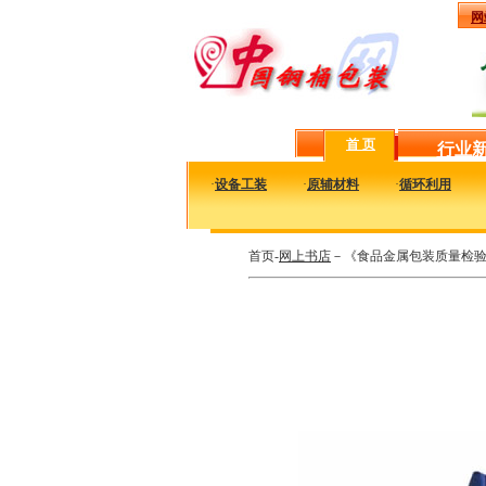
网
首 页
行业
·
设备工装
·
原辅材料
·
循环利用
首页-
网上书店
－《食品金属包装质量检