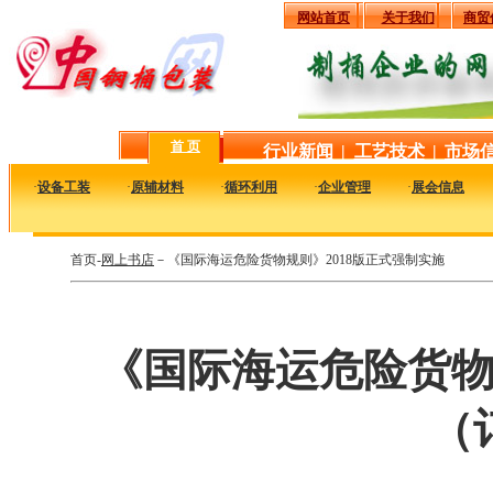
网站首页
关于我们
商贸
首 页
行业新闻
|
工艺技术
|
市场
·
设备工装
·
原辅材料
·
循环利用
·
企业管理
·
展会信息
首页-
网上书店
－《国际海运危险货物规则》2018版正式强制实施
《国际海运危险货物
（