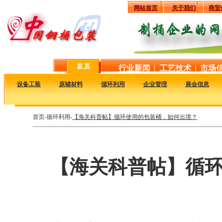
网站首页
关于我们
商贸
首 页
行业新闻
|
工艺技术
|
市场
·
设备工装
·
原辅材料
·
循环利用
·
企业管理
·
展会信息
首页-循环利用-
【海关科普帖】循环使用的包装桶，如何出境？
【海关科普帖】循