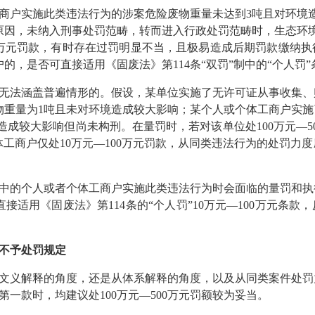
商户实施此类违法行为的涉案危险废物重量未达到3吨且对环境
原因，未纳入刑事处罚范畴，转而进入行政处罚范畴时，生态环境
00万元罚款，有时存在过罚明显不当，且极易造成后期罚款缴纳
，是否可直接适用《固废法》第114条“双罚”制中的“个人罚”条
无法涵盖普遍情形的。假设，某单位实施了无许可证从事收集、
物重量为1吨且未对环境造成较大影响；某个人或个体工商户实施
境造成较大影响但尚未构刑。在量罚时，若对该单位处100万元—5
体工商户仅处10万元—100万元罚款，从同类违法行为的处罚力
中的个人或者个体工商户实施此类违法行为时会面临的量罚和执
接适用《固废法》第114条的“个人罚”10万元—100万元条款
不予处罚规定
文义解释的角度，还是从体系解释的角度，以及从同类案件处罚
第一款时，均建议处100万元—500万元罚额较为妥当。