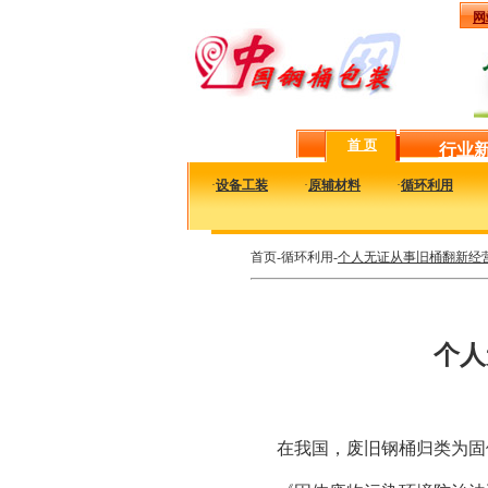
网
首 页
行业
·
设备工装
·
原辅材料
·
循环利用
首页-循环利用-
个人无证从事旧桶翻新经
个人
在我国，废旧钢桶归类为固