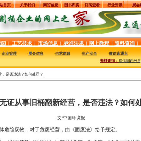
站首页
关于我们
商贸信息
图书库房
订阅查看
行业资讯
展会
新闻
|
工艺技术
|
市场信息
|
标准法规
|
网上教程
|
资料查询
|
·
企业管理
·
展会信息
·
供求信息
·
生产安全
·
微信直通车
资料查询：
提供国内外与钢
营，是否违法？如何处罚？
无证从事旧桶翻新经营，是否违法？如何
文/中国环境报
体危险废物，对于危废经营，由《固废法》给予规定。