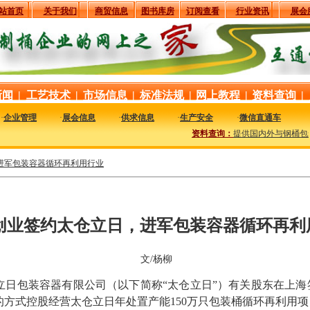
站首页
关于我们
商贸信息
图书库房
订阅查看
行业资讯
展会
新闻
|
工艺技术
|
市场信息
|
标准法规
|
网上教程
|
资料查询
|
·
企业管理
·
展会信息
·
供求信息
·
生产安全
·
微信直通车
资料查询：
提供国内外与钢桶包装相关
进军包装容器循环再利用行业
创业签约太仓立日，进军包装容器循环再利
文/杨柳
仓立日包装容器有限公司（以下简称“太仓立日”）有关股东在上
的方式控股经营太仓立日年处置产能150万只包装桶循环再利用