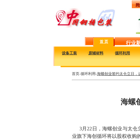
网
首 页
行业
·
设备工装
·
原辅材料
·
循环利用
首页-循环利用-
海螺创业签约太仓立日，
海螺
3月22日，海螺创业与太
业旗下海创循环将以股权收购