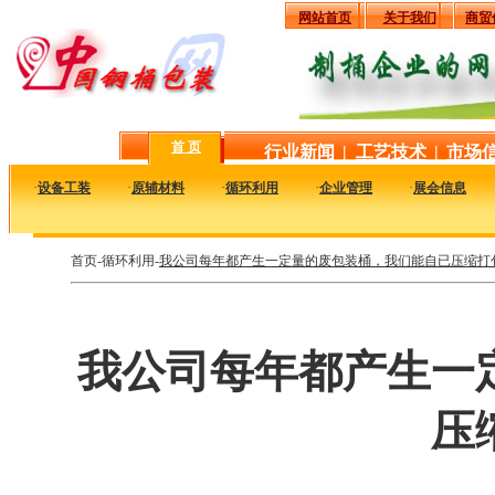
网站首页
关于我们
商贸
首 页
行业新闻
|
工艺技术
|
市场
·
设备工装
·
原辅材料
·
循环利用
·
企业管理
·
展会信息
首页-循环利用-
我公司每年都产生一定量的废包装桶，我们能自已压缩打
我公司每年都产生一
压