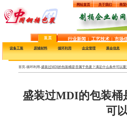
网站首页
关于我们
商贸
首 页
行业新闻
|
工艺技术
|
市场
·
设备工装
·
原辅材料
·
循环利用
·
企业管理
·
展会信息
首页-循环利用-
盛装过MDI的包装桶是否属于危废？满足什么条件可以重
盛装过MDI的包装
可