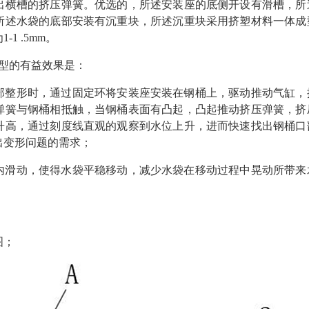
出横槽的挤压弹簧。优选的，所述安装座的底侧开设有滑槽，所
所述水袋的底部安装有沉重块，所述沉重块采用挤塑材料一体成
1 .5mm。
型的有益效果是：
部整形时，通过固定环将安装座安装在钢桶上，驱动推动气缸，
弹簧与钢桶相抵触，当钢桶表面有凸起，凸起推动挤压弹簧，挤
升高，通过刻度线直观的观察到水位上升，进而快速找出钢桶口
出变形问题的需求；
内滑动，使得水袋平稳移动，减少水袋在移动过程中晃动所带来
图；