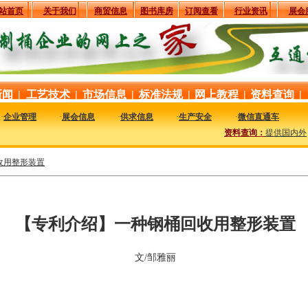
站首页
关于我们
商贸信息
图书库房
订阅查看
行业资讯
展会
新闻
|
工艺技术
|
市场信息
|
标准法规
|
网上教程
|
资料查询
|
·
企业管理
·
展会信息
·
供求信息
·
生产安全
·
微信直通车
资料查询：
提供国内外与钢
收用整形装置
【专利介绍】一种钢桶回收用整形装置
文/邹雅丽