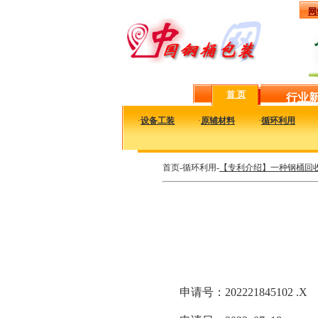
网
首 页
行业
·
设备工装
·
原辅材料
·
循环利用
首页-循环利用-
【专利介绍】一种钢桶回
申请号：202221845102 .X