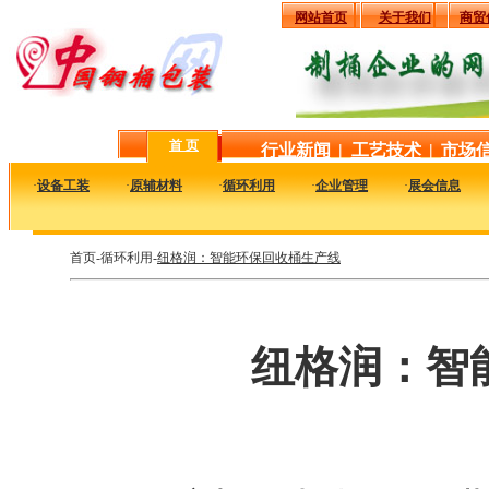
网站首页
关于我们
商贸
首 页
行业新闻
|
工艺技术
|
市场
·
设备工装
·
原辅材料
·
循环利用
·
企业管理
·
展会信息
首页-循环利用-
纽格润：智能环保回收桶生产线
纽格润：智