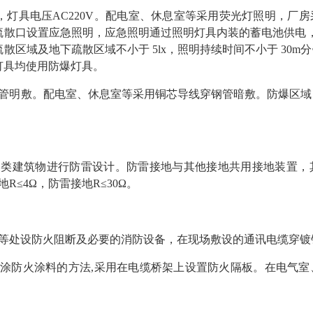
220V，灯具电压AC220V。配电室、休息室等采用荧光灯照明，厂
散口设置应急照明，应急照明通过照明灯具内装的蓄电池供电，一
散区域及地下疏散区域不小于 5lx，照明持续时间不小于 30
灯具均使用防爆灯具。
管明敷。配电室、休息室等采用铜芯导线穿钢管暗敷。防爆区域
三类建筑物进行防雷设计。防雷接地与其他接地共用接地装置，
R≤4Ω，防雷接地R≤30Ω。
等处设防火阻断及必要的消防设备，在现场敷设的通讯电缆穿镀
涂防火涂料的方法,采用在电缆桥架上设置防火隔板。在电气室