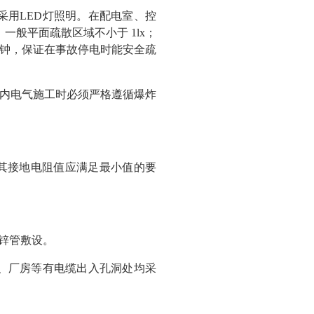
房采用LED灯照明。在配电室、控
般平面疏散区域不小于 1lx；
m分钟，保证在事故停电时能安全疏
内电气施工时必须严格遵循爆炸
其接地电阻值应满足最小值的要
锌管敷设。
、厂房等有电缆出入孔洞处均采