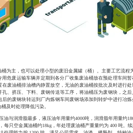
 废油桶为主，也可以处理小型的废旧金属罐（桶）。主要工艺流程为：
套专用危废运输车辆并定期到各分厂收集废油桶放在预处理车间
置在废油桶排油槽内静置放空，无油的废油桶按批次及时进行处
开孔、挤压、下料、废钢传送等工序，将油桶压为废钢块，之后
包后的废钢块转运到厂内炼钢车间废钢场添加到转炉中进行冶炼
油桶及时处理降低污染。
油与润滑脂最多，液压油年用量约4000吨，润滑脂年用量约1800
0 只，每只空金属油桶约18kg，年处理废油桶产重量约为 400 
设计处理能力按 1200 吨，满足公司需求。油漆、稀释剂、特