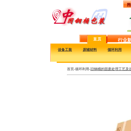
网
首 页
行业
·
设备工装
·
原辅材料
·
循环利用
首页-循环利用-
旧钢桶的固废处理工艺及