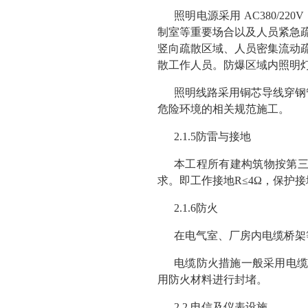
照明电源采用 AC380/
制室等重要场合以及人员紧急疏
竖向疏散区域、人员密集流动疏
散工作人员。防爆区域内照明
照明线路采用铜芯导线穿钢
危险环境的相关规范施工。
2.1.5防雷与接地
本工程所有建构筑物按第
求。即工作接地R≤4Ω，保护接地
2.1.6防火
在电气室、厂房内电缆桥架
电缆防火措施一般采用电缆
用防火材料进行封堵。
2.2 电信及仪表设施