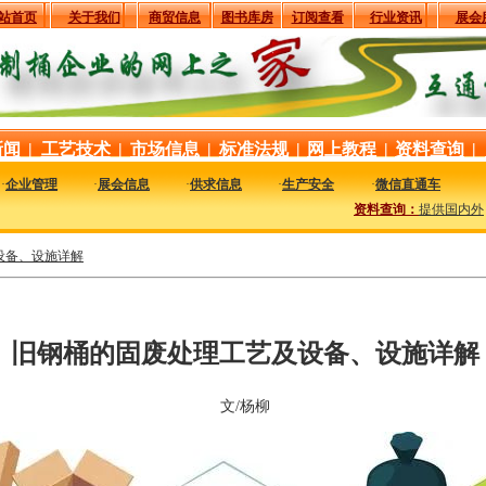
站首页
关于我们
商贸信息
图书库房
订阅查看
行业资讯
展会
新闻
|
工艺技术
|
市场信息
|
标准法规
|
网上教程
|
资料查询
|
·
企业管理
·
展会信息
·
供求信息
·
生产安全
·
微信直通车
资料查询：
提供国内外与钢
设备、设施详解
旧钢桶的固废处理工艺及设备、设施详解
文/杨柳