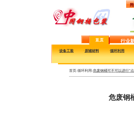
网
首 页
行业
·
设备工装
·
原辅材料
·
循环利用
首页-循环利用-
危废钢桶可不可以进行“
危废钢