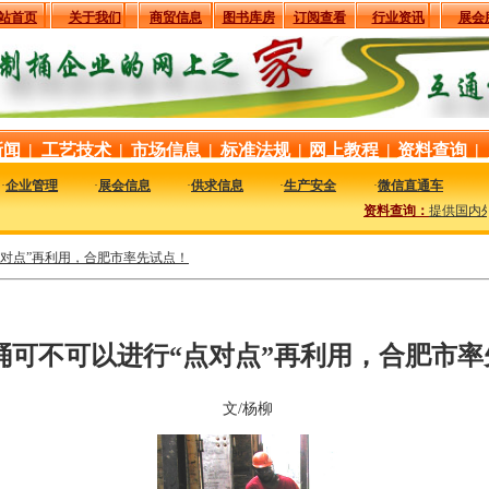
站首页
关于我们
商贸信息
图书库房
订阅查看
行业资讯
展会
新闻
|
工艺技术
|
市场信息
|
标准法规
|
网上教程
|
资料查询
|
·
企业管理
·
展会信息
·
供求信息
·
生产安全
·
微信直通车
资料查询：
提供国内外
点对点”再利用，合肥市率先试点！
桶可不可以进行“点对点”再利用，合肥市率
文/杨柳