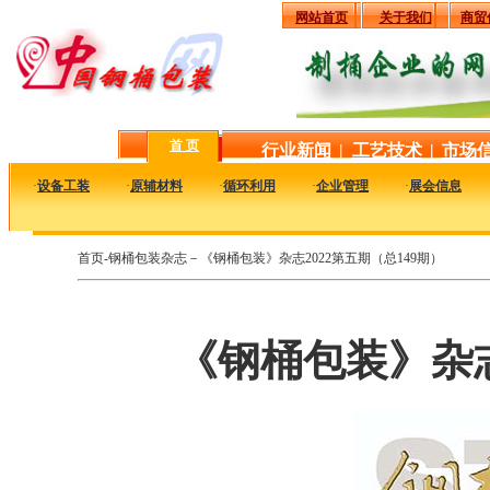
网站首页
关于我们
商贸
首 页
行业新闻
|
工艺技术
|
市场
·
设备工装
·
原辅材料
·
循环利用
·
企业管理
·
展会信息
首页-钢桶包装杂志－《钢桶包装》杂志2022第五期（总149期）
《钢桶包装》杂志