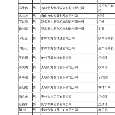
技术部工程
冯生伟
男
营口北方制桶设备科技有限公司
师
高武存
男
唐山万华包装制品有限公司
经理
丁仁海
男
茂名重力石化机械制造有限公司
厂长
魏淑军
男
茂名重力石化机械制造有限公司
业务
宋新合
男
邯郸市方圆桶业有限公司
技术部科长
闫新江
男
邯郸市方圆桶业有限公司
生产部科
王保周
男
沧州茂源制桶有限公司
总经理
许文杰
男
无锡四方友信股份有限公司
技术部
蒋海波
男
无锡四方友信股份有限公司
品管部
徐勤建
男
无锡四方友信股份有限公司
制桶车间
闵凡奎
男
青州大东工贸有限公司
总经理
苏福军
男
衡水军顺包装有限公司
总经理
周 琦
男
中粮包装（昆山）有限公司
副总监