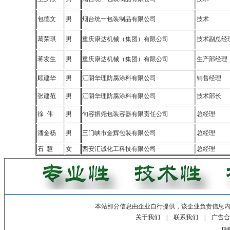
包德文
男
烟台统一包装制品有限公司
技术
葛荣琪
男
重庆康达机械（集团）有限公司
技术副总经
蒋发生
男
重庆康达机械（集团）有限公司
生产部经理
顾建华
男
江阴华理防腐涂料有限公司
销售经理
张建范
男
江阴华理防腐涂料有限公司
技术部长
徐 伟
男
句容振尧包装容器有限责任公司
总经理
潘金杨
男
三门峡市金辉包装有限公司
总经理
石 慧
女
西安汇诚化工科技有限公司
总经理
本站部分信息由企业自行提供，该企业负责信息
关于我们
|
联系我们
|
广告合
mai