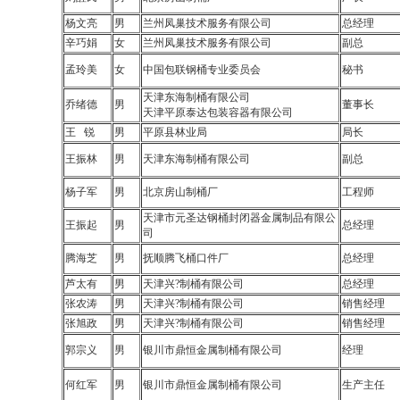
杨文亮
男
兰州凤巢技术服务有限公司
总经理
辛巧娟
女
兰州凤巢技术服务有限公司
副总
孟玲美
女
中国包联钢桶专业委员会
秘书
天津东海制桶有限公司
乔绪德
男
董事长
天津平原泰达包装容器有限公司
王 锐
男
平原县林业局
局长
王振林
男
天津东海制桶有限公司
副总
杨子军
男
北京房山制桶厂
工程师
天津市元圣达钢桶封闭器金属制品有限公
王振起
男
总经理
司
腾海芝
男
抚顺腾飞桶口件厂
总经理
芦太有
男
天津兴?制桶有限公司
总经理
张农涛
男
天津兴?制桶有限公司
销售经理
张旭政
男
天津兴?制桶有限公司
销售经理
郭宗义
男
银川市鼎恒金属制桶有限公司
经理
何红军
男
银川市鼎恒金属制桶有限公司
生产主任