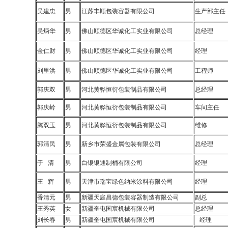
吴建忠
男
江苏丰顺包装容器有限公司
生产部主任
吴炳华
男
佛山顺德区华诚化工实业有限公司
总经理
金仁财
男
佛山顺德区华诚化工实业有限公司
经理
刘里洪
男
佛山顺德区华诚化工实业有限公司
工程师
郭庆双
男
河北黄骅恒衍包装制品有限公司
总经理
郭庆岭
男
河北黄骅恒衍包装制品有限公司
车间主任
腾双玉
男
河北黄骅恒衍包装制品有限公司
维修
郭清民
男
新乡市荣盛金属包装有限公司
总经理
于 清
男
白银银通制桶有限公司
经理
王 辉
男
天津市瑞宝绿色纳米涂料有限公司
经理
香清元
男
新疆天庭昌德包装容器制造有限公司
副总
王秀英
女
新疆奎屯国宸机械有限公司
总经理
刘长春
男
新疆奎屯国宸机械有限公司
经理