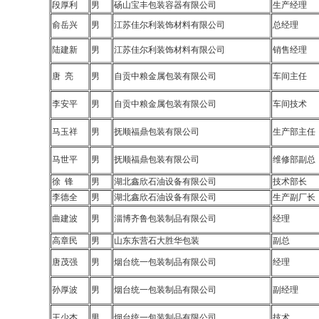
段厚利
男
砀山宝丰包装容器有限公司
生产经理
俞岳兴
男
江苏佳尔利装饰材料有限公司
总经理
陆建新
男
江苏佳尔利装饰材料有限公司
销售经理
唐 亮
男
自贡中粮金属包装有限公司
车间主任
李安平
男
自贡中粮金属包装有限公司
车间技术
马玉祥
男
抚顺福鼎包装有限公司
生产部主任
马世平
男
抚顺福鼎包装有限公司
维修部副总
徐 锋
男
湖北鑫欣石油设备有限公司
技术部长
李德全
男
湖北鑫欣石油设备有限公司
生产副厂长
曲建波
男
淄博齐鲁包装制品有限公司
经理
高章民
男
山东东营石大胜华包装
副总
唐茂强
男
烟台统一包装制品有限公司
经理
孙厚波
男
烟台统一包装制品有限公司
副经理
王少杰
男
烟台统一包装制品有限公司
技术