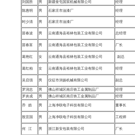
刘国胜
男
新疆奎屯国宸机械有限公司
经理
陈惠明
男
石家庄市油漆厂
经理
时少清
男
石家庄市油漆厂
经理
苗春波
男
云南通海县裕林包装工业有限公司
总经理
苗春富
男
云南通海县裕林包装工业有限公司
厂长
葛艳红
女
云南通海县裕林包装工业有限公司
副总
葛红柏
女
云南通海县裕林包装工业有限公司
经理
吴启强
男
仪征市润扬机械有限公司
副总
罗润忠
男
佛山祥城区南庄铁工金属制品厂
经理
罗炎成
男
佛山祥城区南庄铁工金属制品厂
经理
乔 皓
男
上海净联电子科技有限公司
董事长
殷宜国
男
上海净联电子科技有限公司
工程师
何 江
男
浙江新安包装有限公司
厂长