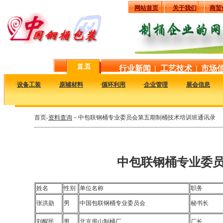
网站首页
关于我们
商贸
首 页
行业新闻
|
工艺技术
|
市场
·
设备工装
·
原辅材料
·
循环利用
·
企业管理
·
展会信息
首页-
资料查询
－中包联钢桶专业委员会第五期制桶技术培训班通讯录
中包联钢桶专业委
姓名
性别
单位名称
职务
张洪勋
男
中国包联钢桶专业委员会
秘书长
刘醒民
男
北京房山制桶厂
厂长