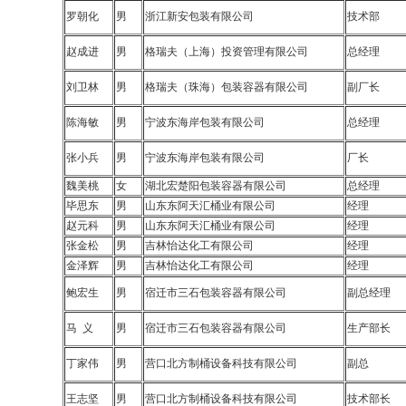
罗朝化
男
浙江新安包装有限公司
技术部
赵成进
男
格瑞夫（上海）投资管理有限公司
总经理
刘卫林
男
格瑞夫（珠海）包装容器有限公司
副厂长
陈海敏
男
宁波东海岸包装有限公司
总经理
张小兵
男
宁波东海岸包装有限公司
厂长
魏美桃
女
湖北宏楚阳包装容器有限公司
总经理
毕思东
男
山东东阿天汇桶业有限公司
经理
赵元科
男
山东东阿天汇桶业有限公司
经理
张金松
男
吉林怡达化工有限公司
经理
金泽辉
男
吉林怡达化工有限公司
经理
鲍宏生
男
宿迁市三石包装容器有限公司
副总经理
马 义
男
宿迁市三石包装容器有限公司
生产部长
丁家伟
男
营口北方制桶设备科技有限公司
副总
王志坚
男
营口北方制桶设备科技有限公司
技术部长