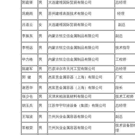
郭庭驿
男
大连建维国际贸易有限公司
总经理
巩晓雨
男
苏州建维表面技术有限公司
经理
吕道云
女
大连建维国际贸易有限公司
副总
李振东
男
内蒙古恒立信金属制品有限公司
副总
李明远
男
内蒙古恒立信金属制品有限公司
技术指导
毕力格
男
内蒙古恒立信金属制品有限公司
工程师
陈建军
男
巴彦淖尔市天河工贸有限公司
总经理
郭 健
男
杰富意金属容器（上海）有限公司
厂长
谢恩华
男
杰富意金属容器（上海）有限公司
段长
张少仓
男
天津米柏涂装材料有限公司
技术工程师
胡玉兵
男
江苏华宇印涂设备（集团）有限公司
总经理
王瑞波
男
兰州兴业金属容器有限公司
副总
技术设备部
常根荣
男
兰州兴业金属容器有限公司
理