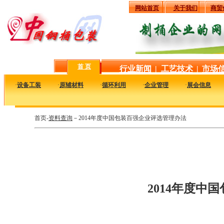
网站首页
关于我们
商贸
首 页
行业新闻
|
工艺技术
|
市场
·
设备工装
·
原辅材料
·
循环利用
·
企业管理
·
展会信息
首页-
资料查询
－2014年度中国包装百强企业评选管理办法
2014年度中