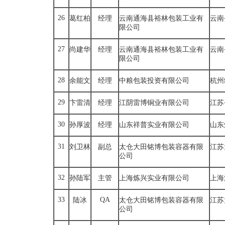
26
葛红柏
经理
云南通海县裕林包装工业有
云南
限公司
27
尚建华
经理
云南通海县裕林包装工业有
云南
限公司
28
余能文
经理
中粮包装投资有限公司
杭州
29
卞雷清
经理
江阴雷博铜业有限公司
江苏
30
孙厚波
经理
山东祥普实业有限公司
山东
31
刘卫林
副总
太仓大田铭博包装容器有限
江苏
公司
32
孙陆军
主管
上海炼兴实业有限公司
上海
33
QA
陆冰
太仓大田铭博包装容器有限
江苏
公司