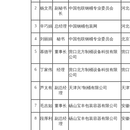
2
杨文亮
副秘书
中国包联钢桶专业委员会
河北
长
3
辛巧娟
总经理
中国钢桶包装网
河北
4
刘丽娟
秘书
中国包联钢桶专业委员会
北京
5
慕德平
董事长
营口北方制桶设备科技有限
营口
公司
6
丁家伟
经理
营口北方制桶设备科技有限
营口
公司
6
芦太有
副总经
天津兴?制桶有限公司
天津
理
7
毛吉如
董事长
砀山宝丰包装容器有限公司
安徽
8
段厚利
副总经
砀山宝丰包装容器有限公司
安徽
理