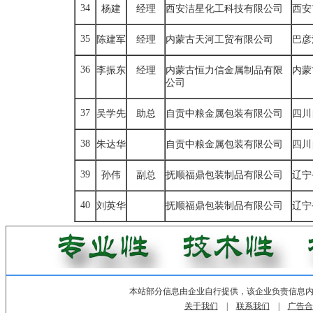
34
杨建
经理
西安洁星化工科技有限公司
西安
35
陈建军
经理
内蒙古天河工贸有限公司
巴彦
36
李振东
经理
内蒙古恒力信金属制品有限
内蒙
公司
37
吴学先
助总
自贡中粮金属包装有限公司
四川
38
朱达华
自贡中粮金属包装有限公司
四川
39
孙伟
副总
抚顺福鼎包装制品有限公司
辽宁
40
刘英华
抚顺福鼎包装制品有限公司
辽宁
本站部分信息由企业自行提供，该企业负责信息
关于我们
|
联系我们
|
广告合