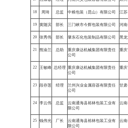
18
周琦
总监
中粮包装（昆山）有限公司
江苏
19
黄随滨
部长
三门峡市今辉包装有限公司
河南
20
张秀伟
部长
肇东石化包装制品有限公司
黑龙
21
熊渝兰
总助
重庆康达机械集团有限责任
重庆
公司
22
王敏峰
总经理
重庆康达机械集团有限责任
重庆
公司
23
段存莲
经理
兰州兴业金属容器有限责任
甘肃
公司
24
李云伟
总监
云南通海县裕林包装工业有
云南
限公司
25
钱伟光
厂长
云南通海县裕林包装工业有
云南
限公司