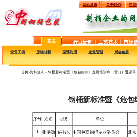
网站首页
关于我们
商贸
首 页
行业新闻
|
工艺技术
|
市场
·
设备工装
·
原辅材料
·
循环利用
·
企业管理
·
展会信息
首页-
资料查询
－钢桶新标准暨《危包细则》宣贯培训班（营口）通讯录
钢桶新标准暨《危包
序号
姓名
职务
单位
1
张洪勋
秘书长
中国包联钢桶专业委员会
北京