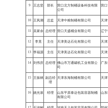
9
王志坚
部长
营口北方制桶设备科技有限
营口
公司
10
王凤潮
总监
天津中粮制桶有限公司
天津
11
吴家余
总经理
营口天盛桶业有限公司
辽宁
12
李竟
主任
天津美达石化有限公司
天津
13
李福源
主任
天津美达石化有限公司
天津
14
刘伟庆
总经理
佛山市万通罐机工业有限公
广东
司
15
王振林
副总经
天津东海制桶有限公司
天津
理
16
姚光泉
经理
山东平原泰达包装容器制桶
山东
有限公司
17
石淑敏
经理
河南天义包装容器有限公司
郑州