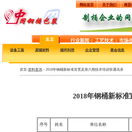
网站首页
关于我们
商贸
首 页
行业新闻
|
工艺技术
|
市场
·
设备工装
·
原辅材料
·
循环利用
·
企业管理
·
展会信息
首页-
资料查询
－2018年钢桶新标准宣贯及第六期技术培训班通讯录
2018年钢桶新标
序号
姓名
单位名称