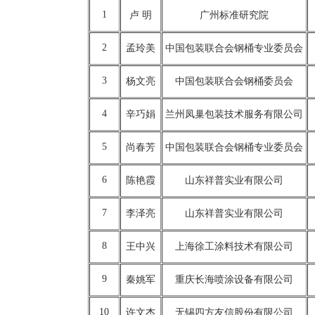
1
卢 明
广州标准研究院
2
孟玲美
中国包装联合会钢桶专业委员会
3
杨文亮
中国包装联合会钢桶委员会
4
辛巧娟
兰州凤巢包装技术服务有限公司
5
尚春芳
中国包装联合会钢桶专业委员会
6
陈艳霞
山东祥普实业有限公司
7
李泽亮
山东祥普实业有限公司
8
王中兴
上海徐工涂料技术有限公司
9
秦姚军
重庆长海喷涂设备有限公司
10
许文杰
无锡四方友信股份有限公司