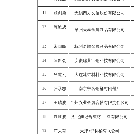
11
顾剑勇
无锡四方友信股份有限公司
12
陈波成
泉州天泰金属制品有限公司
13
朱国民
杭州奇顺金属制品有限公司
14
闫新会
安徽瑞莱宝钢科技有限公司
15
吕道云
大连建维材料科技有限公司
16
张承志
南京宁容钢桶封闭器厂
17
王瑞波
兰州兴业金属容器有限责任公司
18
刘胜波
湖北佳记合成材 料有限公司
19
芦太有
天津兴?制桶有限公司