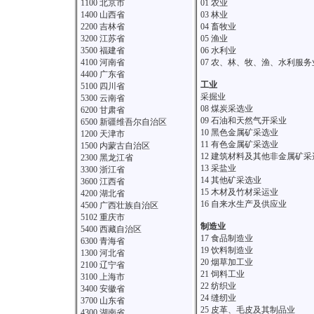
1100 北京市
01 农业
1400 山西省
03 林业
2200 吉林省
04 畜牧业
3200 江苏省
05 渔业
3500 福建省
06 水利业
4100 河南省
07 农、林、牧、渔、水利服
4400 广东省
工业
5100 四川省
采掘业
5300 云南省
08 煤炭采选业
6200 甘肃省
09 石油和天然气开采业
6500 新疆维吾尔自治区
10 黑色金属矿采选业
1200 天津市
11 有色金属矿采选业
1500 内蒙古自治区
12 建筑材料及其他非金属矿采
2300 黑龙江省
13 采盐业
3300 浙江省
14 其他矿采选业
3600 江西省
15 木材及竹材采运业
4200 湖北省
16 自来水生产及供应业
4500 广西壮族自治区
5102 重庆市
制造业
5400 西藏自治区
17 食品制造业
6300 青海省
19 饮料制造业
1300 河北省
20 烟草加工业
2100 辽宁省
21 饲料工业
3100 上海市
22 纺织业
3400 安徽省
24 缝纫业
3700 山东省
25 皮革、毛皮及其制品业
4300 湖南省