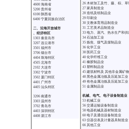
26 木材加工及竹、藤、棕、草
4600 海南省
27 家具制造业
5200 贵州省
28 造纸及纸制品业
6100 陕西省
29 印刷业
6400 宁夏回族自治区
30 文教体育用品制造业
31 工艺美术品制造业
二、沿海开放城市
33 电力、蒸汽、热水生产和供
、经济特区
34 石油加工业
1303 秦皇岛市
35 炼焦、煤气及煤制品业
3207 连云港市
36 化学工业
3501 福州市
38 医药工业
3706 烟台市
40 化学纤维工业
4404 珠海特区
41 橡胶制品业
4505 北海市
43 塑料制品业
2102 大连市
45 建筑材料及 其他非金属矿
3302 宁波市
48 黑色金属冶炼及压延加工业
3502 厦门特区
49 有色金属冶炼及压延加工业
4401 广州市
51 金属制品业
4405 汕头特区
机械、电气、电子设备制造业
3206 南通市
53 机械工业
3303 温州市
56 交通运输设备制造业
3702 青岛市
58 电器机械及器材制造业
4403 深圳特区
60 电子及通信设备制造业
4408 湛江市
63 仪器仪表及计量器具制造业
66 其他工业