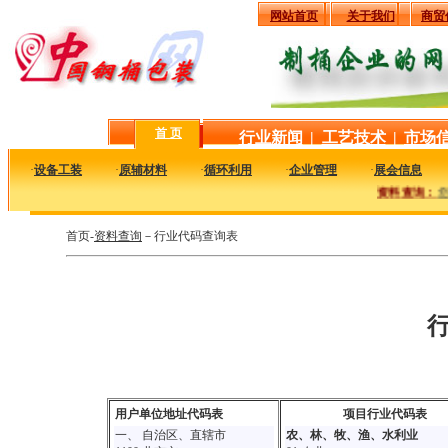
网站首页
关于我们
商贸
首 页
行业新闻
|
工艺技术
|
市场
·
设备工装
·
原辅材料
·
循环利用
·
企业管理
·
展会信息
资料查询：
您也
首页-
资料查询
－行业代码查询表
用户单位地址代码表
项目行业代码表
一、 自治区、直辖市
农、林、牧、渔、水利业