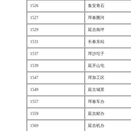
1526
集安青石
1527
珲春圈河
1529
延吉南坪
1531
长春东站
1537
珲沙坨子
1539
延开山屯
1547
珲加工区
1549
延古城里
1557
珲春车办
1559
延吉邮办
1569
延吉机办