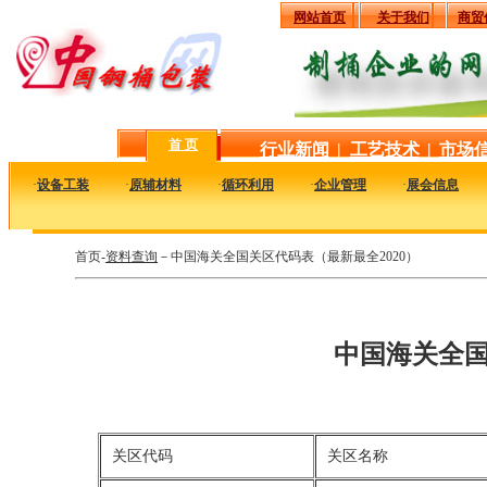
网站首页
关于我们
商贸
首 页
行业新闻
|
工艺技术
|
市场
·
设备工装
·
原辅材料
·
循环利用
·
企业管理
·
展会信息
首页-
资料查询
－中国海关全国关区代码表（最新最全2020）
中国海关全
关区代码
关区名称