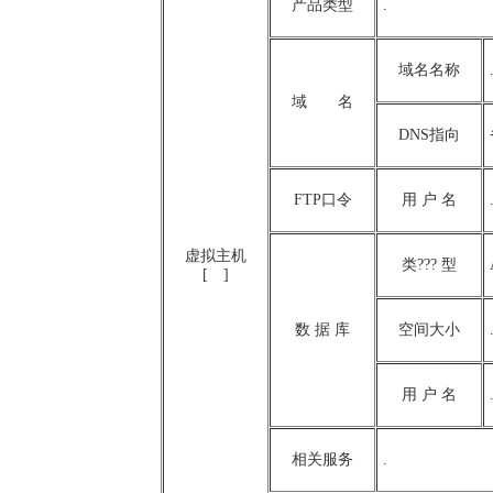
产品类型
.
域名名称
域 名
DNS指向
FTP口令
用 户 名
虚拟主机
类??? 型
[ ]
数 据 库
空间大小
用 户 名
相关服务
.