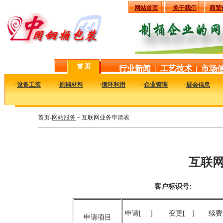
网站首页
关于我们
商贸
首 页
行业新闻
|
工艺技术
|
市场
·
设备工装
·
原辅材料
·
循环利用
·
企业管理
·
展会信息
首页-
网站服务
－互联网业务申请表
互联
客户标识
申请[ ] 变更[ ] 续费[
申请项目