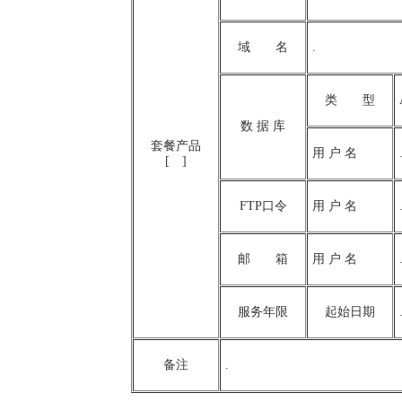
域 名
.
类 型
数 据 库
套餐产品
用 户 名
[ ]
FTP口令
用 户 名
邮 箱
用 户 名
服务年限
起始日期
备注
.