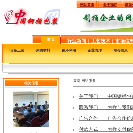
网站首页
关于我们
商贸
首 页
行业新闻
|
工艺技术
|
市场信
·
设备工装
·
原辅材料
·
循环利用
·
企业管理
·
展会信息
首页-网站服务
相关信息
关于我们——中国钢桶包
联系我们——怎样与我们
广告合作——广告合作价
付款方式——怎样支付你