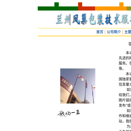
|
|
首
页
公司简介
主
【
本公司
先进的
服务。
等。
本公司
国独家
信息量
如果您
给我们
图片链
发布”
如果您
作和维
站，我
为满足